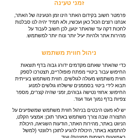
זמני טעינה
פרמטר חשוב בקידום האתר הינו זמן הטעינה של האתר,
אנחנו רוצים הכול כאן ועכשיו, ולא תמיד יהיה לנו סבלנות
לחכות דקה עד שהאתר יטען, לכן חשוב לעבוד על
מהירות אתר ולהיות יעיל יותר ונוח יותר למשתמש.
ניהול חווית משתמש
כדי שהאתר שאתם מקדמים ידורג גבוה בדף תוצאות
החיפוש עבור ביטויי מפתח פופולריים, תצטרכו לספק
חווית משתמש מעולה לגולשים. חווית משתמש בעייתית
תבוא לידי ביטוי בסממנים שישלחו גולשים למנוע
החיפוש: אחוזי נטישה גבוהים, זמני שהיה קצרים, מספר
צפיות בדף נמוך ועוד ועוד.
יש לא מעט היבטים בניהול חווית משתמש שמשפיעים על
התצורה שבה צורך משתמש באתר תוכן: אמצעי הקלט,
הניווט באתר, מהירות האתר, הודעות השגיאה, היכולת
להתמצא באתר, היכולת להגיע לתוכן רלוונטי (למשל
באמצעות רשימות ממוינות) ועוד.