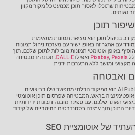
בטיחות שתוכלו לאסוף תוכן מכמעט כל מקור מקוון
ור נאותים.
שיפור תוכן
ן רב בניהול תוכן הוא מציאת תמונות מתאימות
תן. AI Publish מתמודד עם אתגר זה באופן ישיר עם מערכת ניהול תמונות
וסיף באופן אוטומטי תמונות מובילות לתוכן שלכם, תוך
לל
Pexels
,
Pixabay
ואפילו
DALL·E
. תכונה זו מבטיחה
 מקצועי ומושך ללא התערבות ידנית.
ים ואבטחה
מה שמייחד את תוסף AI Publish הוא המיקוד הבלתי מתפשר שלו בביצועים
אופטימיזציה בראש, המבטיחה שפרסום תוכן אוטומטי
יצועי האתר שלכם. עם ספינר מובנה ותכונות ידידותיות
 ייחודיות התוכן תוך עמידה בסטנדרטים המיטביים של קידוד