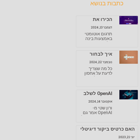
כתבות בנושא
הכירו את
הפלאגין
דצמבר 13, 2024
שיתרגם לכם
תרגום אוטומטי
את אתר
באמצעות בינה
הוורדפרס
מלאכותית
באמצעות AI
באמצעות AI
Polylang מבית
איך לבחור
אחסון וורדפרס
נובמבר 22, 2024
כל מה שצריך
לדעת על אחסון
וורדפרס לנכס
הדיגיטלי
OpenAI לשלב
את SearchGPT
אוקטובר 14, 2024
ב-ChatGPT
ורון שטי מ-
לפני סוף 2024
OpenAI אמר גם
שמפרסמים יקבלו
פיצוי הוגן
האם כרטיס ביקור דיגיטלי
נחשב לנכס?
יוני 21, 2023