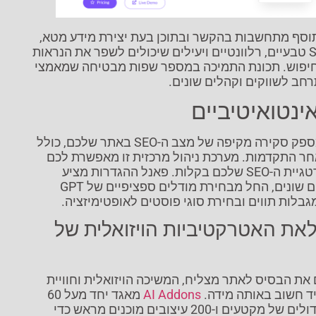
סף מתחשבות בהקשר ובתוכן בעת יצירת מידע מטא,
מה שמוביל לאלמנטי SEO טבעיים, רלוונטיים ויעילים שיכולים לשפר את הנראות
חיפוש. תכונת התמיכה במספר שפות מבטיחה שמאמצי
ינטואיטיביים
לוח הבקרה של התוסף מספק סקירה מקיפה של מצב ה-SEO באתר שלכם, כולל
חר התקדמות. מערכת ניהול מרכזית זו מאפשרת לכם
לנטר ולהתאים את אסטרטגיית ה-SEO שלכם בקלות. פאנל ההגדרות מציע
שליטה מדויקת על היבטים שונים, החל מבחירת מודלים ספציפיים של GPT
בלות תווים ובחירת סוגי פוסטים לאופטימיזציה.
AI A: העלאת האטרקטיביות הויזואלית של
ן ו-SEO מהווים את הבסיס לאתר מצליח, המשיכה הויזואלית וחוויית
 חשוב באותה מידה.
AI Addons
מאגד יחד מעל 60
ווידג'טים יצירתיים, 10 מודולים של מקטעים ו-200 עיצובים מוכנים מראש כדי