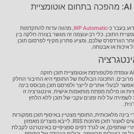
AI Publish Plugin: מהפכה בתחום אוטומציית
דוע בעבר כ-
WP Automatic
, מהווה עדות להתקדמות
יית התוכן. כלי רב-עוצמה זה מגשר בצורה חלקה בין
אתר הוורדפרס שלכם, ומציע פתרון מקיף לפרסום תוכן
 איכות או אבטחה.
ינטגרציה
בליבו של תוסף AI Publish עומדת פלטפורמת אוטומציית תוכן חזקה
ובים. התכונה הבולטת של התוסף היא החיבור החלק
אפשר לבעלי אתרים לייצר ולפרסם תוכן מבוסס בינה
ת או מילות מפתח מותאמות אישית. אינטגרציה זו
שמירה על לוח זמנים עקבי של תוכן ללא הלחץ
נית.
י בינה מלאכותית, התוסף מצטיין באיסוף תוכן ממקורות
שונים. בין אם אתם מחפשים לאצור תוכן מהזנות RSS, לייבא מוצרים מאמזון
ורי שותפים), או לגרד דפים ספציפיים באינטרנט לקבלת
AI Pub מטפל בכל זה ביעילות מרשימה. יכולות הגרידה של התוסף