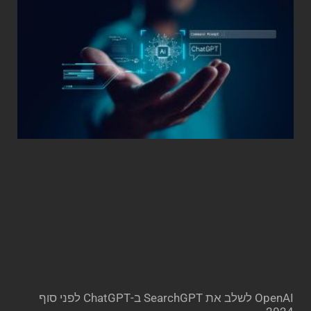
OpenAI לשלב את SearchGPT ב-ChatGPT לפני סוף