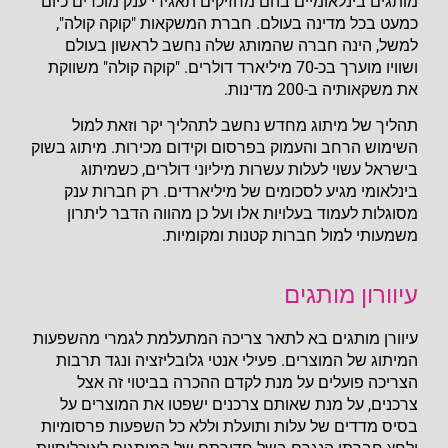
מותגים בינלאומיים בהם מחזיקים תאגידי ענק מוכרים כיום
כמעט בכל מדינה בעולם. חברת המשקאות "קוקה קולה",
למשל, הינה חברה שהמותג שלה נחשב לראשון בעולם
ושוויו מוערך בכ-70 מיליארד דולרים. "קוקה קולה" משווקת
את משקאותיה ב-200 מדינות.
תהליך של מיתוג מחדש נחשב לתהליך יקר וזאת למול
השימוש הרחב והעמוק בפרסום וקידום מכירות. מיתוג בשוק
בישראל עשוי לעלות עשרות מיליוני דולרים, כשמיתוג
בינלאומי מגיע לסכומים של מיליארדים. רק חברות ענק
מסוגלות לעמוד בעלויות אלו ועל כן מהווה הדבר ליתרון
משמעותי למול חברות קטנות ומקומיות.
עיוורון מותגים
עיוורן מותגים בא לתאר צריכה המתעלמת לגמרי מהשפעות
המיתוג של המוצרים. פעילי אנטי גלובליזציה ונגד תרבות
הצריכה פועלים על מנת לקדם ההכרה בביטוי זה אצל
צרכנים, על מנת שאותם צרכנים ישפטו את המוצרים על
בסיס מדדים של עלות ותועלת וללא כל השפעות פרסומיות