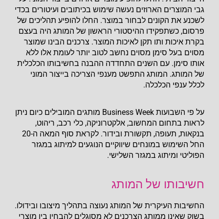
גבי המוצרים הארוזים נעשה שימוש בכיתובים ועיטורים בכדי
לשכנע את הקונים לבחור במוצר. החלו להופיע תהליכים של
פרסום, כשתפקידו ההיסטורי הראשון של המותג היה בעצם
בקרת איכות ותו תקן לאיכות המוצר. צרכנים הבינו שמוצר
מסוים בעל סימן מסוים נחשב לטוב יותר לעומת אלו ללא
אותו סימן. עם השנים התחדדה ההבנה בחשיבותו הכלכלית
של המותג. המותג התפשט מענפי הצריכה בייצור המוני
לכלל ענפי הכלכלה.
על פי השבועות Business Week מותגים המובילים כיום ניתן
לראות בתחום המחשוב, אלקטרוניקה, כלי רכב, ריהוט,
בנקאות, תעופה, תקשורת ובידור. לקראת סוף המאה ה-20
החל השימוש במונחים שיווקיים הנוגעים למיתוג במגזר
הפוליטי ומיתוג במגזר השלישי.
חשיבותו של המותג
החשיבות העיקרית של המותג נעוצה בתהליך מיצובו ובידולו.
בשוק שאינו ממותג הצרכנים לא מסוגלים להבחין בין מוצרי