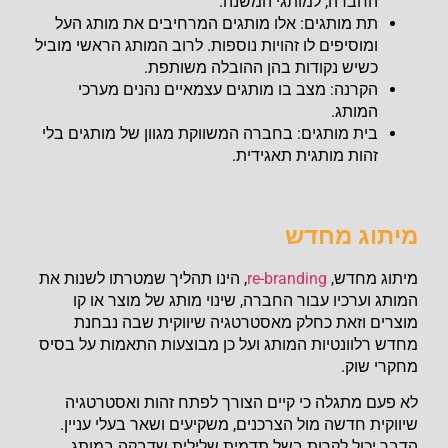
החברה, למותגי המשנה.
תת מותגים: אלו מותגים המרחיבים את מותג העל
ומוסיפים לו זהויות נוספות. לרוב המותג הראשי מוביל
כשיש נקודות בהן ההובלה משותפת.
הקרנה: מצב בו מותגים עצמאיים נהנים מערכי
המותג.
בית מותגים: בחברה המשווקת מגוון של מותגים בלי
זהות מותגית תאגידית.
מיתוג מחדש
מיתוג מחדש,
re-branding
, הינו תהליך שמטרתו לשנות את
המותג וערכיו עבור החברה, שינוי מותג של מוצר או קו
מוצרים וזאת כחלק מאסטרטגיה שיווקית שבה נבחנת
מחדש רלוונטיות המותג ועל כן מבוצעות התאמות על בסיס
מחקרי שוק.
לא פעם מתגלה כי קיים הצורך לפתח זהות ואסטרטגיה
שיווקית חדשה מול הצרכנים, משקיעים ושאר בעלי עניין.
הדבר יכול לקרות בשל תדמית שלילית שדבקה במותג,