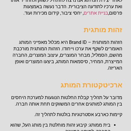
לאחר יצירת המיתוג אנו נרצה להתחיל לשווק ולהחדיר אותו
ואת ערכיו לתודעה הציבורית. הדבר נעשה באמצעות
פרסום,
בניית אתרים
, יחסי ציבור, קידום מכירות ועוד.
זהות מותגית
הזהות המותגית – Brand ID היא מכלול מאפייני המותג
האומרים לשקף את ערכו וייחודו. הזהות המותגית מורכבת
מהשם, הסמליל, מבחר המוצרים, עיצוב המוצרים, החברה
המייצרת, המחיר, סיסמאות המותג, ביצעו המוצרים ואופן
האריזה.
ארכיטקטורת המותג
מדובר על תהליך קבלת החלטות הנוגעות למערכת היחסים
בין המותג למותגים אחרים המשווקים תחת אותה חברה.
קיימות כארבע אסטרטגיות בולטות לתהליך זה.
בית ממותג: קיבוע זהות מוחלטת בין מותג העל, שהוא