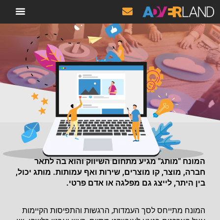
קידום אתרים SEO
מידע מקצועי
בניית סוכן AI AGENT מתק
מותג
המונח "מותג" מגיע מתחום השיווק והוא בה לתאר
חברה, מוצר, קו מוצרים, שירות ואף עמותות. מותג יכול,
בין היתר, לייצג גם מפלגה או אדם פרטי.
המונח מתייחס לסך העמדות, הרגשות והתפיסות הקיימות