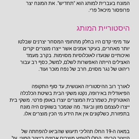
המונח בעברית למותג הוא "תחדיש". את המונח יצר
פרופסור מיכאל פרי.
היסטוריית המותג
עוד מימי קדם היו בחלק מתחומי המסחר יצרנים שבלטו
יותר מאחרים, בעיקר אמנים אשר ייצרו מוצרים יקרים
ואיכותיים שנועדו לאוכלוסיות מסוימות. בקרב מעמד
האצילים הייתה האפשרות לשלם, למשל, כסף רב עבור
ריהוט של נגר מסוים, חרב של נפח מוכר ועוד.
לאורך רוב ההיסטוריה האנושית, עד סוף התקופה
הפיאודלית באירופה, נקטו משקי הבית בשיטת הכלכלה
האוטרקית, כשמרבית המוצרים יוצרו באופן פרטי. משקי בית
ייצרו לעצמם מזון וביגוד. מה שנמכר בשווקים היה מונח
בתפזורת, כשלקונים אין את הידע מי הכין מוצרים אלו.
במאה ה-19 החלו תהליכי תיעוש שהביאו להפחתה של
הייצור הביתי. החלו להופיע מוצרים ארוזים בייצור המוני. על