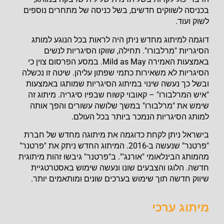
בכניסה לשווקים חדשים, בשל כניסה של מתחרים נוספים
לשוק ועוד.
דוגמה למיתוג מחדש ניתן היה לראות בכל הנוגע למותג
הסיגריות "מרלבורו". תחילה, שווקו הסיגריות לנשים
באמצעות האמירה Mild as May. במסע הפרסום צוין כי
הסיגריות לא משאירות כתמי שפתון עליהן. שיטה זו נכשלה
ובשל כך נעשה שינוי במיתוג הסיגריות שמותגו באמצעות
"איש המרלבורו" – קאובוי קשוח שבפיו סיגריה. מיתוג זה
שימש את "מרלבורו" במשך שלושה עשורים והפך אותה
למותג הסיגריות הנמכר ביותר בכל העולם.
בישראל ניתן לקחת כדוגמה את מיתוגה מחדש של חברת
"פרטנר" שנעשה ב-2016. המיתוג החדש ניתק את "פרטנר"
מהמותג הבינלאומי "אורנג'". ב"פרטנר" גיבשו זהות מיתוגית
חדשה. הלוגו והצבעים שונו ונעשה שימוש באסטרטגיית
שיווק חדשה תוך שימוש בערכים שונים ומותאמים יותר.
מיתוג ערכי