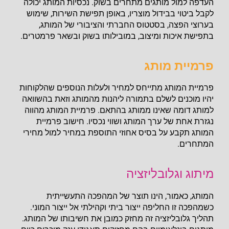
העדפה למול מותגים מתחרים בשוק. נכסיות המותג יכולה
לקבל ביטוי בבידול מוצריו, באופן תפישת השירות, שימוש
בערוצי הפצה, בסטטוס החברתי והציבורי של המותג,
בתפישת איכות ומיצוב, במובילותו בשוק ובשאר פרמטרים.
פרמיית מותג
פרמיית המותג מתייחס למחיר ולעלות הנוספים שהלקוחות
יהיו מוכנים לשלם בתמורה ליהנות מהמותג וזאת בהשוואה
למותג דומה שאינו ממותג בהתאם. פרמיית המותג מהווה
נגזרת אחת של ערך המותג ושווי נכסיו. חישוב פרמיית
המותג תקבע על בסיס אחוזי התוספת במחיר למול מחירי
המתחרים.
מיתוג וגלובליזציה
המותג, כאמור, הינו תוצר של המהפכה התעשייתית
כשמהפכה זו החליפה ייצור ביתי וקהילתי אל ייצור המוני.
תהליך גלובליזציה זה מחזק כמובן את חשיבותו של המותג.