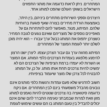
המתחרים. ניתן לראות כדוגמה את מותגי התפוזים
הישראלים בשווקי העולם שהפכו למותג אחד.
היצרנים וספקי השירותים מתחרים ביניהם, בין היתר,
באמצעות הורדת מחירים בצורה שאף פוגעת ברווחיות
שלהם. המיתוג, מנגד, מאפשר להם להתחרות גם על
מאפיינים נוספים של מוצריהם שאינם נוגעים לגובה המחיר.
כשצרכן יתפוס את המותג כבעל ערך עבורו – הוא יהיה מוכן
לשלם יותר לעומת המוצר של המתחרים.
המיתוג מהווה ערך גם עבור הצרכן עצמו. ליצרן ישנו הרצון
להימנע מלפגוע בעמדות הצרכנים כלפי המותג. אם המוצר
או השרות לא יעמדו ברמת הציפיות של הצרכנים הם לא
ימשיכו להיות צרכנים תחת אותו מותג. על כן, על המותג
להבטיח לכל צרכן שלו מוצר שיעמוד בציפיותיו.
חשוב להדגיש שלא פעם עמדות ורגשות כלפי מותגים אינם
נובעים מהבדל משמעותי בינם לבין המתחרים. אם ניקח
כדוגמה סיטואציה בה צרכנים שנוטים להיות נאמנים למותג
מזון וזאת למרות שבמבחני טעימה התברר להם שהם אינם
יכולים להבדיל בין טעם המותג בו הם עושים שימוש לעומת