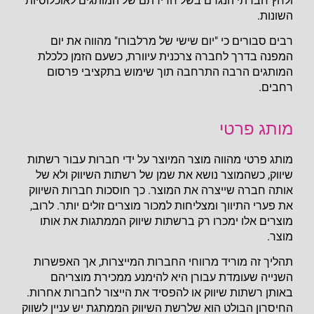
ולחץ חברתי הנגרם בשל חדירתם של המותגים לאוכלוסיות
השונות.
רבים סבורים כי "יום שישי של מרלבורו" מהווה את יום
המפנה בדרך לחברה צרכנית עיוורת, כשעם הזמן כלכלת
המותגים הרבה התרחבה תוך שימוש בתקציבי פרסום
רחבים.
מותג פרטי
מותג פרטי מהווה מוצר המיוצר על ידי חברות עבור רשתות
שיווק, כשהמוצר נושא את שמן של רשתות השיווק ולא של
אותה חברה שייצרה את המוצר. כך חוסכות חברות השיווק
את פערי התיווך ומצליחות למכור מוצרים זולים יותר. לרוב,
מוצרים אלו ימכרו רק ברשתות שיווק הממתגות את אותו
מוצר.
תהליך זה מוריד מרווחי החברות המייצרות, אך האפשרות
השנייה שעומדת עבורן היא להימנע ממכירת מוצריהם
באותן רשתות שיווק או להפסיד את הייצור לחברות אחרות.
החיסרון הבולט הוא שלרשת השיווק הממתגת יש עניין לשווק