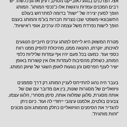
אצל הצרכנים בנוגע לאובייקט מסוים, רעיון וארגון כלשהו. יש
רבים המכנים עמדות ורגשות אלו כ"נכסי המותג". המותג
הופך למעין יצירה של "ישות" בדומה למתרחש בעולם
החשבונאי-משפטי שבו נוצרות חברות בע"מ והמותג בעצם
הופך לישות נפרדת משל עצמה לה ערכים, אופי ו"אישיות".
מטרת המשווק היא לייחס למותג ערכים חיוביים הנוגעים
לאיכותו, יוקרתו, ההנאה ממנו, מהיכולת להפיק ממנו רווח
כספי ועוד. כמעט בכל פעם יהיו אף עמדות שליליות כלפי
המותג, כשחלק מהסיבות לעמדות אלו אין קשורות באופן
ישיר לענף הפרסום והן נוגעות לאופן השגוי של שיווק המותג.
בעבר היה נהוג להתייחס לעניין המותג רק דרך סממנים
וויזואליים של מסגרות שונות, בין אם מדובר עם שם של
אותה מסגרת, סלוגן שמלווה אותה, סימן מסחרי, הלוגו עצמו,
צבעים בולטים, אלמנט עיצובי ייחודי לה ועוד. כיום ניתן
להגדיר את הסימנים הוויזואליים כחלק מהמותג והם מכונים
"זהות מותגית".