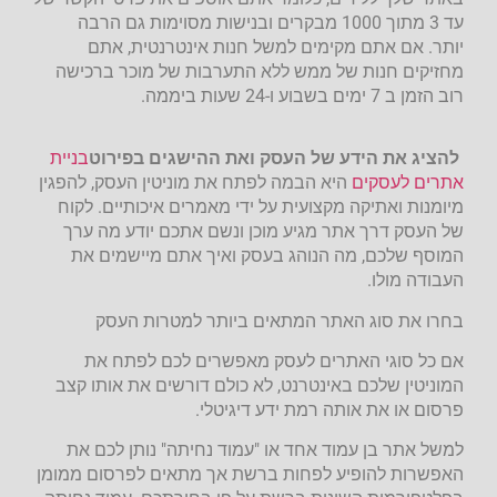
עד 3 מתוך 1000 מבקרים ובנישות מסוימות גם הרבה
יותר. אם אתם מקימים למשל חנות אינטרנטית, אתם
מחזיקים חנות של ממש ללא התערבות של מוכר ברכישה
רוב הזמן ב 7 ימים בשבוע ו-24 שעות ביממה.
להציג את הידע של העסק ואת ההישגים בפירוט
בניית
אתרים לעסקים
היא הבמה לפתח את מוניטין העסק, להפגין
מיומנות ואתיקה מקצועית על ידי מאמרים איכותיים. לקוח
של העסק דרך אתר מגיע מוכן ונשם אתכם יודע מה ערך
המוסף שלכם, מה הנוהג בעסק ואיך אתם מיישמים את
העבודה מולו.
בחרו את סוג האתר המתאים ביותר למטרות העסק
אם כל סוגי האתרים לעסק מאפשרים לכם לפתח את
המוניטין שלכם באינטרנט, לא כולם דורשים את אותו קצב
פרסום או את אותה רמת ידע דיגיטלי.
למשל אתר בן עמוד אחד או "עמוד נחיתה" נותן לכם את
האפשרות להופיע לפחות ברשת אך מתאים לפרסום ממומן