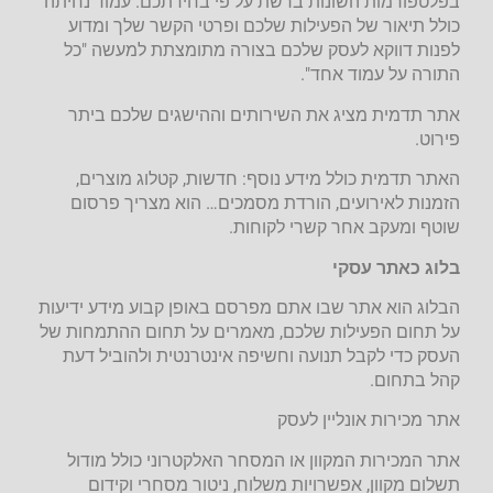
בפלטפורמות השונות ברשת על פי בחירתכם. עמוד נחיתה
כולל תיאור של הפעילות שלכם ופרטי הקשר שלך ומדוע
לפנות דווקא לעסק שלכם בצורה מתומצתת למעשה "כל
התורה על עמוד אחד".
אתר תדמית מציג את השירותים וההישגים שלכם ביתר
פירוט.
האתר תדמית כולל מידע נוסף: חדשות, קטלוג מוצרים,
הזמנות לאירועים, הורדת מסמכים… הוא מצריך פרסום
שוטף ומעקב אחר קשרי לקוחות.
בלוג כאתר עסקי
הבלוג הוא אתר שבו אתם מפרסם באופן קבוע מידע ידיעות
על תחום הפעילות שלכם, מאמרים על תחום ההתמחות של
העסק כדי לקבל תנועה וחשיפה אינטרנטית ולהוביל דעת
קהל בתחום.
אתר מכירות אונליין לעסק
אתר המכירות המקוון או המסחר האלקטרוני כולל מודול
תשלום מקוון, אפשרויות משלוח, ניטור מסחרי וקידום