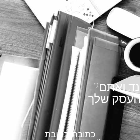
נד ואתם?
העסק שלך
כתובת, כתובת