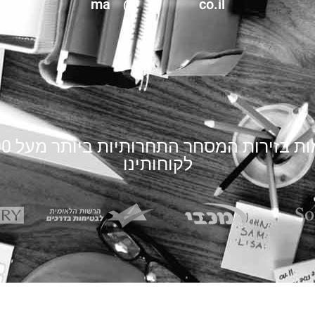
ma
**
@
**********
co.il
ות
בזירות המסחר התחרותיות ביותר
מעל 500
לקוחותינו